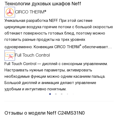
Технологии духовых шкафов Neff
CIRCO THERM®
Уникальная разработка NEFF. При этой системе
циркуляции воздуха горячие потоки с большой скоростью
обтекают поверхность готовых блюд, поэтому можно
готовить разные продукты на трех уровнях
®
одновременно. Конвекция CIRCO THERM
обеспечивает
следующий эффект: быстрое запекание пор при
Full Touch Control
обжаривании и выпекании, сохранение сока, витаминов
Full Touch Control — дисплей с сенсорным управлением.
и аромата. Благодаря эффективному использования жара
Настраивать нужные параметры, активировать
достаточно разогреть духовку на 160-190 градусов, что
необходимые функции можно одним касанием пальца.
значительно уменьшает загрязнение внутренней камеры
Большой дисплей и анимация делают управление
жировыми брызгами.
удобным и интуитивно понятным.
Отзывы о модели Neff C24MS31N0