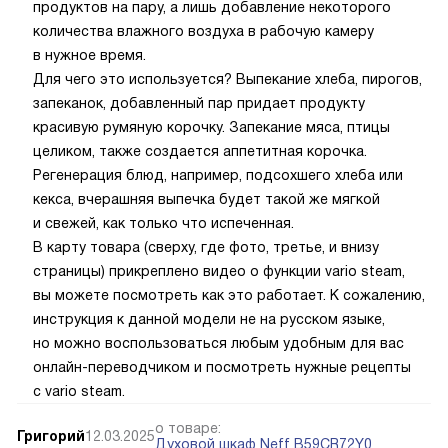
продуктов на пару, а лишь добавление некоторого
количества влажного воздуха в рабочую камеру
в нужное время.
Для чего это используется? Выпекание хлеба, пирогов,
запеканок, добавленный пар придает продукту
красивую румяную корочку. Запекание мяса, птицы
целиком, также создается аппетитная корочка.
Регенерация блюд, например, подсохшего хлеба или
кекса, вчерашняя выпечка будет такой же мягкой
и свежей, как только что испеченная.
В карту товара (сверху, где фото, третье, и внизу
страницы) прикреплено видео о функции vario steam,
вы можете посмотреть как это работает. К сожалению,
инструкция к данной модели не на русском языке,
но можно воспользоваться любым удобным для вас
онлайн-переводчиком и посмотреть нужные рецепты
с vario steam.
о товаре:
Григорий
12.03.2025
Духовой шкаф Neff B59CR72Y0