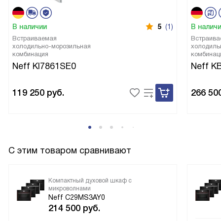
В наличии
5
(1)
В налич
Встраиваемая
Встраива
холодильно-морозильная
холодиль
комбинация
комбинац
Neff KI7861SE0
Neff K
119 250
руб.
266 50
С этим товаром сравнивают
Компактный духовой шкаф с
микроволнами
Neff C29MS3AY0
214 500
руб.