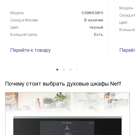
Модель:
Модель:
C29MS3AY0
Склад в 
Склад в Москве:
В наличии
Цвет:
Цвет:
черный
Большой
Большой гриль:
Есть
Перейти к товару
Перейт
Почему стоит выбрать духовые шкафы Neff