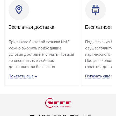
Бесплатная доставка
Бесплатное п
При заказе бытовой техники Neff
Подключение быт
можно выбрать подходящие
осуществляется
условия доставки и оплаты. Товары
партнерского се
со специальным лейблом
Профессиональн
доставляются бесплатно
гарантия долгой
в пределах Москвы и МКАД
эксплуатации те
Показать ещё
Показать ещё
до подъезда, отдельная доставка
и Санкт-Петербу
доставка аксессуаров
со специальным
не предусмотрена. Выезд за МКАД
подключается б
оплачивается дополнительно. Если
мастера за МКА
товар в наличии, он может быть
за дополнительн
отгружен покупателю в течение
Стоимость допо