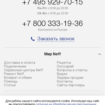
+7 495 929-70-15
трех дней. Доставка в Санкт-
по монтажу опре
Петербург и другие регионы
прайсу. На выпо
Пн-Пт:
с 8:00 до 22:00
осуществляется через
предоставляетс
Сб-Вс:
с 9:00 до 22:00
транспортную компанию. После
материалы пред
+7 800 333-19-36
100% предоплаты мы бесплатно
гарантия в течен
доставляем заказ
Профессиональ
Бесплатно по России
до представительства
и регулярное об
Заказать звонок
транспортной компании в городе
обеспечивают д
Москва. Пожалуйста, уточняйте
и эффективное 
условия доставки у менеджера при
техники, предо
Мир Neff
оформлении заказа.
возможные ошибк
Доставка и оплата
Рецепты
В оговоренный день служба
Готовые коммун
Подключение
Глоссарий
Сервисные центры Neff
Вопросы и ответы
доставки доставит упакованный
предполагают н
Ремонт Neff
Видео
прибор до подъезда. Если
установленной р
Возврат и обмен
Лидеры продаж
Помощь
Контакты
требуется переместить прибор
к водопроводу, 
Статьи
Сайты-партнеры
до двери квартиры или до места
точке слива, в з
установки, пожалуйста,
от категории те
Neff в социальных сетях
предварительно уточните это
подключение пр
Для работы нашего сайта используются cookie. Используя наш сайт,
вы предоставляете
согласие на обработку ваших персональных