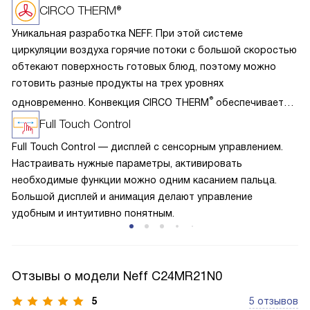
CIRCO THERM®
Уникальная разработка NEFF. При этой системе
циркуляции воздуха горячие потоки с большой скоростью
обтекают поверхность готовых блюд, поэтому можно
готовить разные продукты на трех уровнях
®
одновременно. Конвекция CIRCO THERM
обеспечивает
следующий эффект: быстрое запекание пор при
Full Touch Control
обжаривании и выпекании, сохранение сока, витаминов
Full Touch Control — дисплей с сенсорным управлением.
и аромата. Благодаря эффективному использования жара
Настраивать нужные параметры, активировать
достаточно разогреть духовку на 160-190 градусов, что
необходимые функции можно одним касанием пальца.
значительно уменьшает загрязнение внутренней камеры
Большой дисплей и анимация делают управление
жировыми брызгами.
удобным и интуитивно понятным.
Отзывы о модели Neff C24MR21N0
5
5 отзывов