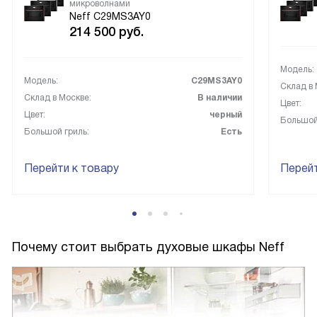
микроволнами
Neff C29MS3AY0
214 500
руб.
Модель:
Модель:
C29MS3AY0
Склад в 
Склад в Москве:
В наличии
Цвет:
Цвет:
черный
Большой
Большой гриль:
Есть
Перейти к товару
Перейт
Почему стоит выбрать духовые шкафы Neff