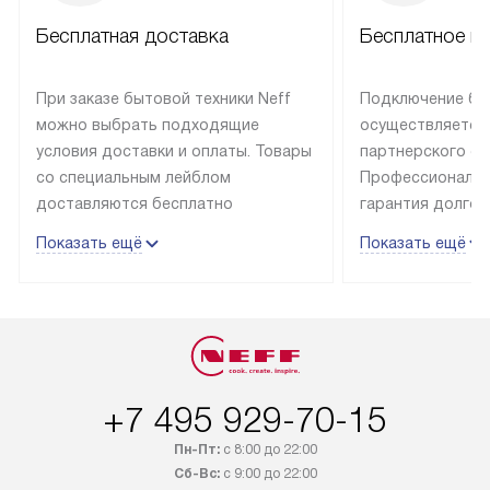
Бесплатная доставка
Бесплатное п
При заказе бытовой техники Neff
Подключение быт
можно выбрать подходящие
осуществляется
условия доставки и оплаты. Товары
партнерского се
со специальным лейблом
Профессиональн
доставляются бесплатно
гарантия долгой
в пределах Москвы и МКАД
эксплуатации те
Показать ещё
Показать ещё
до подъезда, отдельная доставка
и Санкт-Петербу
доставка аксессуаров
со специальным
не предусмотрена. Выезд за МКАД
подключается б
оплачивается дополнительно. Если
мастера за МКА
товар в наличии, он может быть
за дополнительн
отгружен покупателю в течение
Стоимость допо
+7 495 929-70-15
трех дней. Доставка в Санкт-
по монтажу опре
Петербург и другие регионы
прайсу. На выпо
Пн-Пт:
с 8:00 до 22:00
осуществляется через
предоставляетс
Сб-Вс:
с 9:00 до 22:00