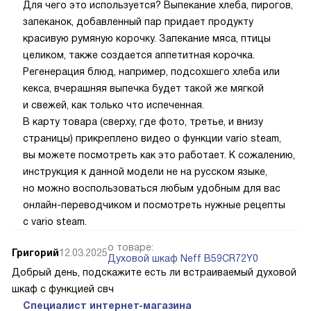
Для чего это используется? Выпекание хлеба, пирогов,
запеканок, добавленный пар придает продукту
красивую румяную корочку. Запекание мяса, птицы
целиком, также создается аппетитная корочка.
Регенерация блюд, например, подсохшего хлеба или
кекса, вчерашняя выпечка будет такой же мягкой
и свежей, как только что испеченная.
В карту товара (сверху, где фото, третье, и внизу
страницы) прикреплено видео о функции vario steam,
вы можете посмотреть как это работает. К сожалению,
инструкция к данной модели не на русском языке,
но можно воспользоваться любым удобным для вас
онлайн-переводчиком и посмотреть нужные рецепты
с vario steam.
о товаре:
Григорий
12.03.2025
Духовой шкаф Neff B59CR72Y0
Добрый день, подскажите есть ли встраиваемый духовой
шкаф с функцией свч
Специалист интернет-магазина