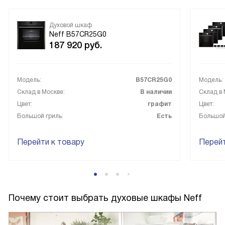
Духовой шкаф
Neff B57CR25G0
187 920
руб.
Модель:
B57CR25G0
Модель:
Склад в Москве:
В наличии
Склад в 
Цвет:
графит
Цвет:
Большой гриль:
Есть
Большой
Перейти к товару
Перейт
Почему стоит выбрать духовые шкафы Neff