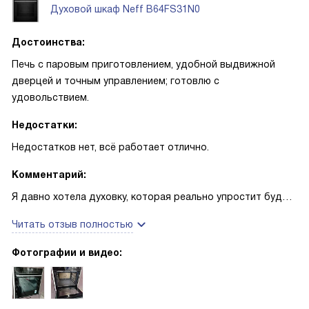
Духовой шкаф Neff B64FS31N0
Достоинства:
Печь с паровым приготовлением, удобной выдвижной
дверцей и точным управлением; готовлю с
удовольствием.
Недостатки:
Недостатков нет, всё работает отлично.
Комментарий:
Я давно хотела духовку, которая реально упростит будни,
и первые месяцы использования подтвердили мои
Читать отзыв полностью
ожидания. Однажды решила испечь хлеб для воскресного
завтрака — включила режим с паром, и тесто поднялось
Фотографии и видео:
лучше, чем обычно; сын подошёл на кухню и сказал, что
корочка у батона идеальная. В другой раз готовила
овощи на пару для гостей: они получились сочными,