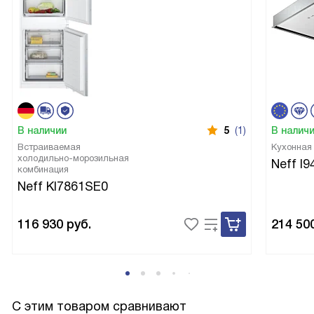
В наличии
5
(1)
В налич
Встраиваемая
Кухонная
холодильно-морозильная
Neff I
комбинация
Neff KI7861SE0
116 930
руб.
214 50
С этим товаром сравнивают