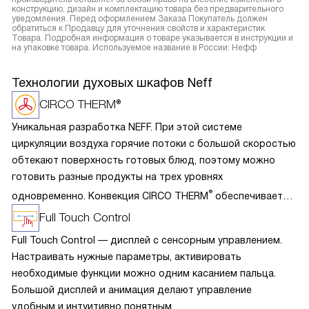
конструкцию, дизайн и комплектацию товара без предварительного
уведомления. Перед оформлением Заказа Покупатель должен
обратиться к Продавцу для уточнения свойств и характеристик
Товара. Подробная информация о товаре указывается в инструкции и
на упаковке товара. Используемое название в России: Нефф
Технологии духовых шкафов Neff
CIRCO THERM®
Уникальная разработка NEFF. При этой системе
циркуляции воздуха горячие потоки с большой скоростью
обтекают поверхность готовых блюд, поэтому можно
готовить разные продукты на трех уровнях
®
одновременно. Конвекция CIRCO THERM
обеспечивает
следующий эффект: быстрое запекание пор при
Full Touch Control
обжаривании и выпекании, сохранение сока, витаминов
Full Touch Control — дисплей с сенсорным управлением.
и аромата. Благодаря эффективному использования жара
Настраивать нужные параметры, активировать
достаточно разогреть духовку на 160-190 градусов, что
необходимые функции можно одним касанием пальца.
значительно уменьшает загрязнение внутренней камеры
Большой дисплей и анимация делают управление
жировыми брызгами.
удобным и интуитивно понятным.