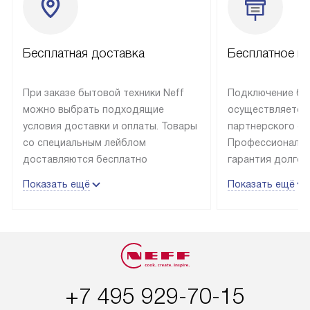
Бесплатная доставка
Бесплатное п
При заказе бытовой техники Neff
Подключение быт
можно выбрать подходящие
осуществляется
условия доставки и оплаты. Товары
партнерского се
со специальным лейблом
Профессиональн
доставляются бесплатно
гарантия долгой
в пределах Москвы и МКАД
эксплуатации те
Показать ещё
Показать ещё
до подъезда, отдельная доставка
и Санкт-Петербу
доставка аксессуаров
со специальным
не предусмотрена. Выезд за МКАД
подключается б
оплачивается дополнительно. Если
мастера за МКА
товар в наличии, он может быть
за дополнительн
отгружен покупателю в течение
Стоимость допо
+7 495 929-70-15
трех дней. Доставка в Санкт-
по монтажу опре
Петербург и другие регионы
прайсу. На выпо