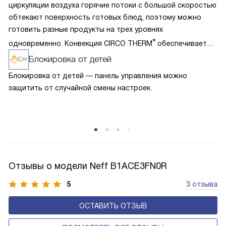
циркуляции воздуха горячие потоки с большой скоростью
обтекают поверхность готовых блюд, поэтому можно
готовить разные продукты на трех уровнях
®
одновременно. Конвекция CIRCO THERM
обеспечивает
следующий эффект: быстрое запекание пор при
Блокировка от детей
обжаривании и выпекании, сохранение сока, витаминов
Блокировка от детей — панель управления можно
и аромата. Благодаря эффективному использования жара
защитить от случайной смены настроек.
достаточно разогреть духовку на 160-190 градусов, что
значительно уменьшает загрязнение внутренней камеры
жировыми брызгами.
Отзывы о модели Neff B1ACE3FN0R
5
3 отзыва
ОСТАВИТЬ ОТЗЫВ