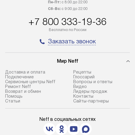
Пн-Пт:
с 8:00 до 22:00
осуществляется через
предоставляетс
Сб-Вс:
с 9:00 до 22:00
транспортную компанию. После
материалы пред
+7 800 333-19-36
100% предоплаты мы бесплатно
гарантия в течен
доставляем заказ
Профессиональ
Бесплатно по России
до представительства
и регулярное об
Заказать звонок
транспортной компании в городе
обеспечивают д
Москва. Пожалуйста, уточняйте
и эффективное 
условия доставки у менеджера при
техники, предо
Мир Neff
оформлении заказа.
возможные ошибк
Доставка и оплата
Рецепты
В оговоренный день служба
Готовые коммун
Подключение
Глоссарий
Сервисные центры Neff
Вопросы и ответы
доставки доставит упакованный
предполагают н
Ремонт Neff
Видео
прибор до подъезда. Если
установленной р
Возврат и обмен
Лидеры продаж
Помощь
Контакты
требуется переместить прибор
к водопроводу, 
Статьи
Сайты-партнеры
до двери квартиры или до места
точке слива, в з
установки, пожалуйста,
от категории те
Neff в социальных сетях
предварительно уточните это
подключение пр
с менеджером. За данную услугу
упаковки и тран
взимается дополнительная плата.
креплений, при 