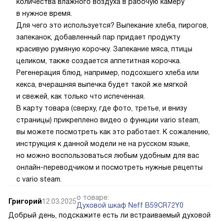
количества влажного воздуха в рабочую камеру
в нужное время.
Для чего это используется? Выпекание хлеба, пирогов,
запеканок, добавленный пар придает продукту
красивую румяную корочку. Запекание мяса, птицы
целиком, также создается аппетитная корочка.
Регенерация блюд, например, подсохшего хлеба или
кекса, вчерашняя выпечка будет такой же мягкой
и свежей, как только что испеченная.
В карту товара (сверху, где фото, третье, и внизу
страницы) прикреплено видео о функции vario steam,
вы можете посмотреть как это работает. К сожалению,
инструкция к данной модели не на русском языке,
но можно воспользоваться любым удобным для вас
онлайн-переводчиком и посмотреть нужные рецепты
с vario steam.
о товаре:
Григорий
12.03.2025
Духовой шкаф Neff B59CR72Y0
Добрый день, подскажите есть ли встраиваемый духовой