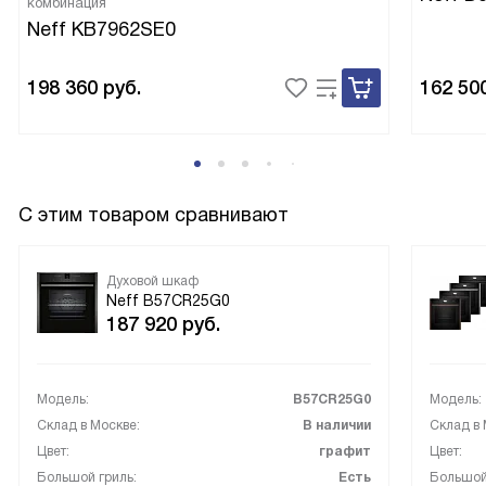
комбинация
Neff KB7962SE0
198 360
руб.
162 50
С этим товаром сравнивают
Духовой шкаф
Neff B57CR25G0
187 920
руб.
Модель:
B57CR25G0
Модель:
Склад в Москве:
В наличии
Склад в 
Цвет:
графит
Цвет:
Большой гриль:
Есть
Большой