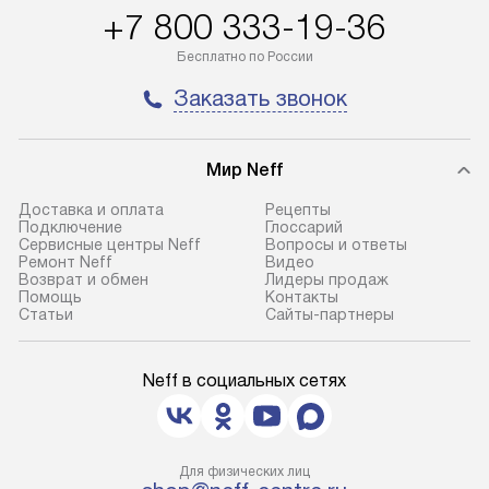
100% предоплаты мы бесплатно
гарантия в течен
+7 800 333-19-36
доставляем заказ
Профессиональ
до представительства
и регулярное об
Бесплатно по России
транспортной компании в городе
обеспечивают д
Заказать звонок
Москва. Пожалуйста, уточняйте
и эффективное 
условия доставки у менеджера при
техники, предо
оформлении заказа.
возможные ошибк
Мир Neff
В оговоренный день служба
Готовые коммун
Доставка и оплата
Рецепты
Подключение
Глоссарий
доставки доставит упакованный
предполагают н
Сервисные центры Neff
Вопросы и ответы
прибор до подъезда. Если
установленной р
Ремонт Neff
Видео
Возврат и обмен
Лидеры продаж
требуется переместить прибор
к водопроводу, 
Помощь
Контакты
до двери квартиры или до места
точке слива, в з
Статьи
Сайты-партнеры
установки, пожалуйста,
от категории те
предварительно уточните это
подключение пр
Neff в социальных сетях
с менеджером. За данную услугу
упаковки и тран
взимается дополнительная плата.
креплений, при 
Важно учесть, что если габариты
и соединение от
прибора не позволяют пронести
Техника монтиру
Для физических лиц