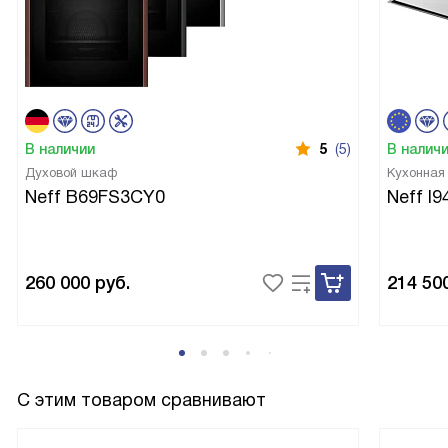
В наличии
5
(5)
В налич
Духовой шкаф
Кухонная
Neff B69FS3CY0
Neff I
260 000
руб.
214 50
С этим товаром сравнивают