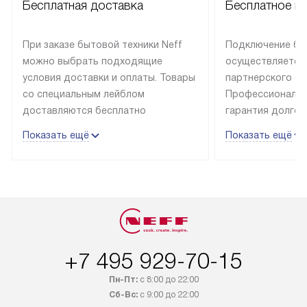
Бесплатная доставка
Бесплатное п
При заказе бытовой техники Neff
Подключение быт
можно выбрать подходящие
осуществляется
условия доставки и оплаты. Товары
партнерского се
со специальным лейблом
Профессиональн
доставляются бесплатно
гарантия долгой
в пределах Москвы и МКАД
эксплуатации те
Показать ещё
Показать ещё
до подъезда, отдельная доставка
и Санкт-Петербу
доставка аксессуаров
со специальным
не предусмотрена. Выезд за МКАД
подключается б
оплачивается дополнительно. Если
мастера за МКА
товар в наличии, он может быть
за дополнительн
отгружен покупателю в течение
Стоимость допо
трех дней. Доставка в Санкт-
по монтажу опре
+7 495 929-70-15
Петербург и другие регионы
прайсу. На выпо
осуществляется через
предоставляетс
Пн-Пт:
с 8:00 до 22:00
транспортную компанию. После
материалы пред
Сб-Вс:
с 9:00 до 22:00