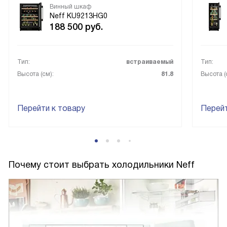
Винный шкаф
Neff KU9213HG0
188 500
руб.
Тип:
встраиваемый
Тип:
Высота (см):
81.8
Высота (
Перейти к товару
Перейт
Почему стоит выбрать холодильники Neff