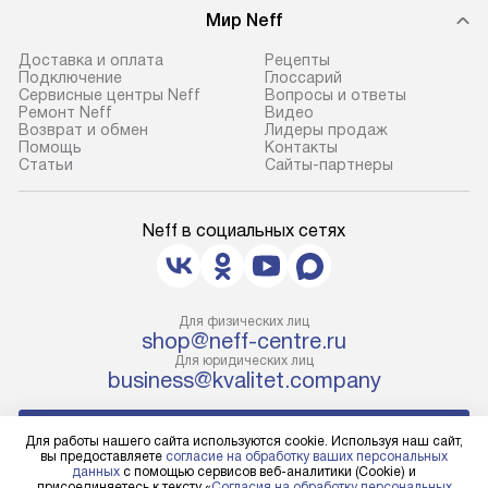
условия доставки у менеджера при
техники, предо
Мир Neff
оформлении заказа.
возможные ошибк
Доставка и оплата
Рецепты
Подключение
Глоссарий
Сервисные центры Neff
Вопросы и ответы
Ремонт Neff
Видео
Возврат и обмен
Лидеры продаж
Помощь
Контакты
Статьи
Сайты-партнеры
Neff в социальных сетях
Для физических лиц
shop@neff-centre.ru
Для юридических лиц
business@kvalitet.company
НАПИСАТЬ РУКОВОДСТВУ
Для работы нашего сайта используются cookie. Используя наш сайт,
вы предоставляете
согласие на обработку ваших персональных
данных
с помощью сервисов веб-аналитики (Cookie) и
Политика конфиденциальности
присоединяетесь к тексту «
Согласия на обработку персональных