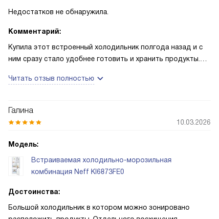
Недостатков не обнаружила.
Комментарий:
Купила этот встроенный холодильник полгода назад и с
ним сразу стало удобнее готовить и хранить продукты.
Монтаж прошёл быстро, дверь можно перенавесить под
Читать отзыв полностью
планировку кухни, что оказалось очень кстати. Панель с
LED-дисплеем понятна, температуру в обеих камерах
регулирую отдельно — так проще подстраиваться под
Галина
разные продукты.
10.03.2026
Особенно радует зона FreshSafe: овощи дольше
Модель:
остаются хрустящими, а волнистое дно действительно
Встраиваемая холодильно-морозильная
защищает от лишней влаги. В морозильной части удобный
комбинация Neff KI6873FE0
большой ящик Big Box помог разместить большую
запечённую курицу после семейного ужина, а функция
Достоинства:
суперзамораживания быстро «схватила» остатки и ни
Большой холодильник в котором можно зонировано
один кусок не пострадал. Ванночка для льда пригодилась