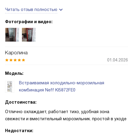
помощником! Первое, что понравилось — он очень тихий,
Читать отзыв полностью
даже ночью никак не мешает спать малышу, а мне это
дорого стоит! Мне нравится белый фасад без ручки —
Фотографии и видео:
смотрится аккуратно и легко мыть после семейных
ужинов. Управление сенсорное, дисплей понятный, так что
я быстро разобралась и теперь спокойно меняю режимы,
когда привожу много продуктов с рынка. Особенно
Каролина
выручают режимы быстрого охлаждения и заморозки
01.04.2026
Модель:
Встраиваемая холодильно-морозильная
комбинация Neff KI5872FE0
Достоинства:
Отлично охлаждает, работает тихо, удобная зона
свежести и вместительный морозильник. простой в уходе
Недостатки: