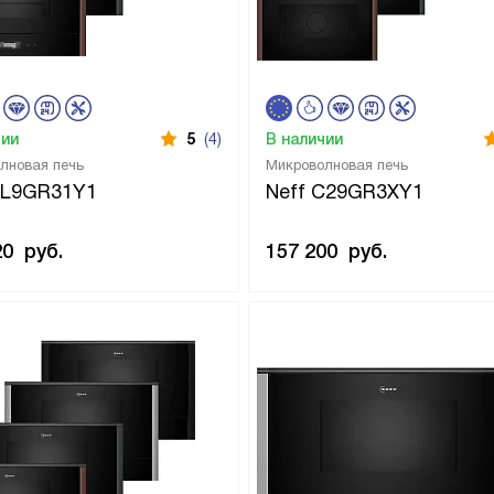
чии
5
(4)
В наличии
лновая печь
Микроволновая печь
NL9GR31Y1
Neff C29GR3XY1
20
руб.
157 200
руб.