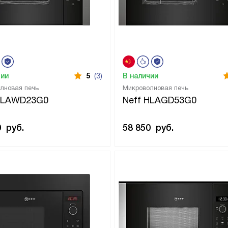
чии
5
(3)
В наличии
лновая печь
Микроволновая печь
 HLAWD23G0
Neff HLAGD53G0
0
руб.
58 850
руб.