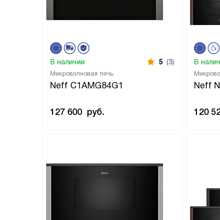
В наличии
5
(3)
В нали
Микроволновая печь
Микрово
Neff C1AMG84G1
Neff 
127 600
руб.
120 5