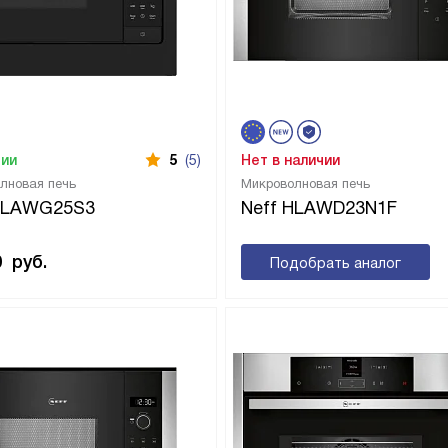
чии
5
(5)
Нет в наличии
лновая печь
Микроволновая печь
 HLAWG25S3
Neff HLAWD23N1F
0
руб.
Подобрать аналог