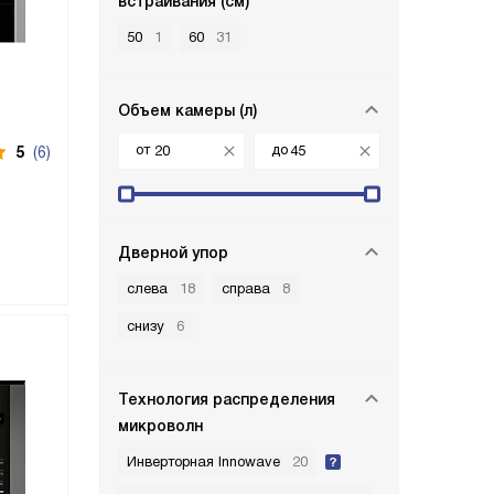
встраивания (см)
50
1
60
31
Объем камеры (л)
от
до
5
(6)
Дверной упор
слева
18
справа
8
снизу
6
Технология распределения
микроволн
Инверторная Innowave
20