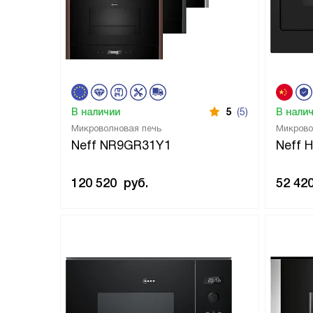
В наличии
5
(5)
В нали
Микроволновая печь
Микрово
Neff NR9GR31Y1
Neff
120 520
руб.
52 42