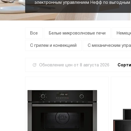
электронным управлением Нефф по выгодным 
Все
Белые микроволновые печи
Немецк
С грилем и конвекцией
С механическим упр
Обновление цен от
8 августа 2026
Сорти