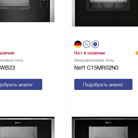
наличии
Нет в наличии
лновая печь
Микроволновая печь
HWB23
Neff C15MR02N0
добрать аналог
Подобрать аналог