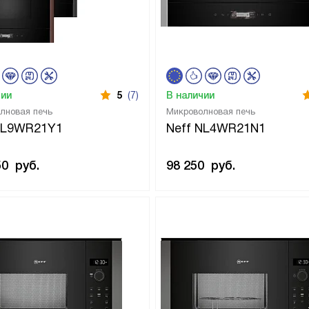
чии
5
(7)
В наличии
лновая печь
Микроволновая печь
NL9WR21Y1
Neff NL4WR21N1
50
руб.
98 250
руб.