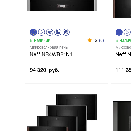
В наличии
5
(6)
В нали
Микроволновая печь
Микрово
Neff NR4WR21N1
Neff 
94 320
руб.
111 3