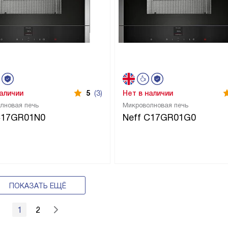
наличии
5
(3)
Нет в наличии
лновая печь
Микроволновая печь
C17GR01N0
Neff C17GR01G0
ПОКАЗАТЬ ЕЩЁ
1
2