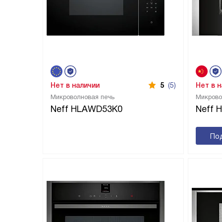
Нет в наличии
5
(5)
Нет в 
Микроволновая печь
Микрово
Neff HLAWD53K0
Neff 
По