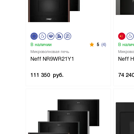
В наличии
5
(4)
В нали
Микроволновая печь
Микрово
Neff NR9WR21Y1
Neff
111 350
руб.
74 24