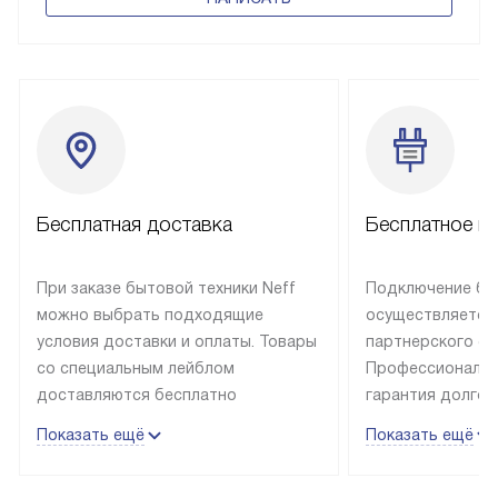
Бесплатная доставка
Бесплатное п
При заказе бытовой техники Neff
Подключение быт
можно выбрать подходящие
осуществляется
условия доставки и оплаты. Товары
партнерского се
со специальным лейблом
Профессиональн
доставляются бесплатно
гарантия долгой
в пределах Москвы и МКАД
эксплуатации те
Показать ещё
Показать ещё
до подъезда, отдельная доставка
и Санкт-Петербу
доставка аксессуаров
со специальным