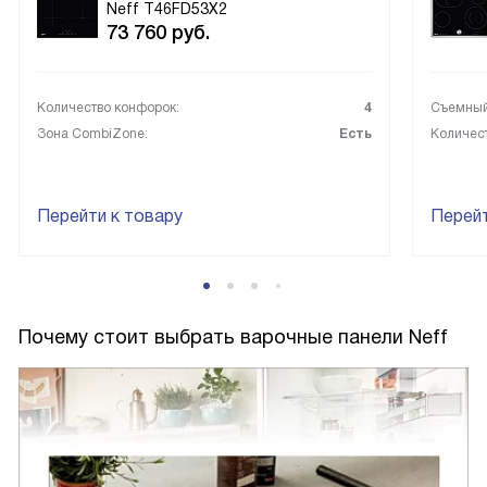
Neff T46FD53X2
73 760
руб.
Количество конфорок:
4
Съемный
Зона CombiZone:
Есть
Количес
Перейти к товару
Перейт
Почему стоит выбрать варочные панели Neff