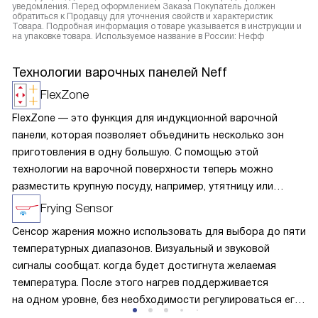
уведомления. Перед оформлением Заказа Покупатель должен
обратиться к Продавцу для уточнения свойств и характеристик
Товара. Подробная информация о товаре указывается в инструкции и
на упаковке товара. Используемое название в России: Нефф
Технологии варочных панелей Neff
FlexZone
FlexZone — это функция для индукционной варочной
панели, которая позволяет объединить несколько зон
приготовления в одну большую. С помощью этой
технологии на варочной поверхности теперь можно
разместить крупную посуду, например, утятницу или
прямоугольную сковороду-гриль. Также можно
Frying Sensor
использовать на одной зоне сразу несколько видов
Сенсор жарения можно использовать для выбора до пяти
посуды. Такие конфорки автоматически распознают
температурных диапазонов. Визуальный и звуковой
наличие посуды, что гарантирует безопасный процесс
сигналы сообщат. когда будет достигнута желаемая
готовки.
температура. После этого нагрев поддерживается
на одном уровне, без необходимости регулироваться его,
а пригорание пищи практически исключено.