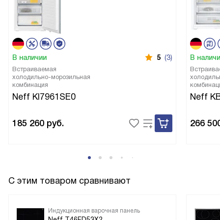
В наличии
5
(3)
В налич
Встраиваемая
Встраива
холодильно-морозильная
холодиль
комбинация
комбинац
Neff KI7961SE0
Neff K
185 260
руб.
266 50
С этим товаром сравнивают
Индукционная варочная панель
Neff T46FD53X2