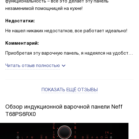
функциональность – все это делает эту панель
незаменимой помощницей на кухне!
Недостатки:
Не нашел никаких недостатков, все работает идеально!
Комментарий:
Приобретая эту варочную панель, я надеялся на удобство
и функциональность, и мои ожидания оправдались! Она
Читать отзыв полностью
превратила процесс приготовления пищи в удовольствие.
Сенсорное управление позволяет мне легко и быстро
настроить нужные параметры, а быстрый нагрев
ПОКАЗАТЬ ЕЩЁ ОТЗЫВЫ
сковороды значительно сокращает время приготовления.
Особенно я оценил функцию автоматического
перемещения настроек. Это очень удобно, когда ты
Обзор индукционной варочной панели Neff
перемещаешь посуду с одной зоны на другую, а плита
T68PS6RX0
сама переносит настройки. Это значительно облегчает
процесс приготовления и позволяет сосредоточиться на
самом блюде!