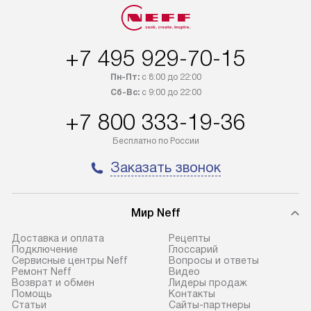
оплачивается дополнительно. Если
мастера за МКА
товар в наличии, он может быть
за дополнительн
отгружен покупателю в течение
Стоимость допо
+7 495 929-70-15
трех дней. Доставка в Санкт-
по монтажу опре
Петербург и другие регионы
прайсу. На выпо
Пн-Пт:
с 8:00 до 22:00
осуществляется через
предоставляетс
Сб-Вс:
с 9:00 до 22:00
транспортную компанию. После
материалы пред
+7 800 333-19-36
100% предоплаты мы бесплатно
гарантия в течен
доставляем заказ
Профессиональ
Бесплатно по России
до представительства
и регулярное об
Заказать звонок
транспортной компании в городе
обеспечивают д
Москва. Пожалуйста, уточняйте
и эффективное 
условия доставки у менеджера при
техники, предо
Мир Neff
оформлении заказа.
возможные ошибк
Доставка и оплата
Рецепты
Подключение
Глоссарий
Сервисные центры Neff
Вопросы и ответы
Ремонт Neff
Видео
Возврат и обмен
Лидеры продаж
Помощь
Контакты
Статьи
Сайты-партнеры