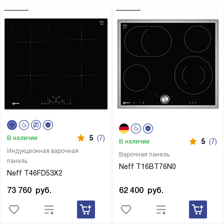
5
(7)
В наличии
5
(7)
В наличии
Индукционная варочная
Варочная панель
панель
Neff T16BT76N0
Neff T46FD53X2
62 400
руб.
73 760
руб.