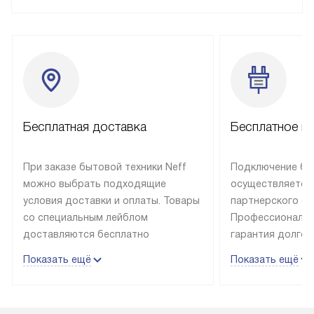
Бесплатная доставка
Бесплатное п
При заказе бытовой техники Neff
Подключение быт
можно выбрать подходящие
осуществляется
условия доставки и оплаты. Товары
партнерского се
со специальным лейблом
Профессиональн
доставляются бесплатно
гарантия долгой
в пределах Москвы и МКАД
эксплуатации те
Показать ещё
Показать ещё
до подъезда, отдельная доставка
и Санкт-Петербу
доставка аксессуаров
со специальным
не предусмотрена. Выезд за МКАД
подключается б