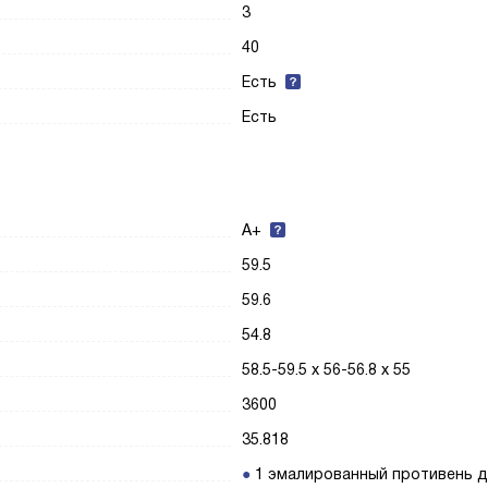
3
40
Есть
Есть
A+
59.5
59.6
54.8
58.5-59.5 х 56-56.8 х 55
3600
35.818
1 эмалированный противень 