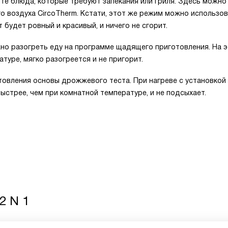
 те блюда, которые требуют запекания или гриля. Здесь можн
 воздуха CircoTherm. Кстати, этот же режим можно использов
 будет ровный и красивый, и ничего не сгорит.
жно разогреть еду на программе щадящего приготовления. На 
туре, мягко разогреется и не пригорит.
овления основы дрожжевого теста. При нагреве с установкой
стрее, чем при комнатной температуре, и не подсыхает.
2 N 1