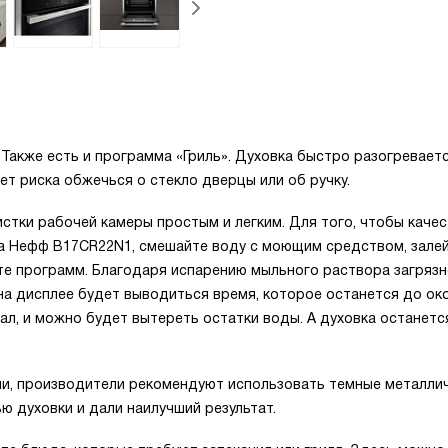
 Также есть и программа «Гриль». Духовка быстро разогреваетс
ет риска обжечься о стекло дверцы или об ручку.
стки рабочей камеры простым и легким. Для того, чтобы каче
а Нефф B17CR22N1, смешайте воду с моющим средством, зале
ите программ. Благодаря испарению мыльного раствора загряз
 на дисплее будет выводиться время, которое останется до ок
нал, и можно будет вытереть остатки воды. А духовка останетс
ии, производители рекомендуют использовать темные металли
 духовки и дали наилучший результат.