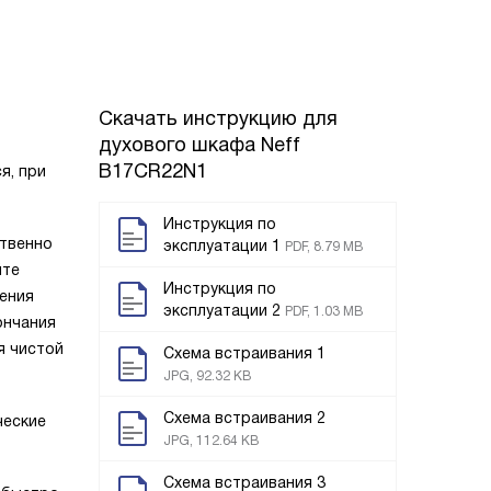
Скачать инструкцию для
духового шкафа
Neff
B17CR22N1
я, при
Инструкция по
ственно
эксплуатации 1
PDF, 8.79 MB
йте
Инструкция по
нения
эксплуатации 2
PDF, 1.03 MB
ончания
я чистой
Схема встраивания 1
JPG, 92.32 KB
Схема встраивания 2
ческие
JPG, 112.64 KB
Схема встраивания 3