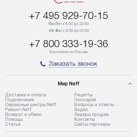
отгружен покупателю в течение
Стоимость допо
+7 495 929-70-15
трех дней. Доставка в Санкт-
по монтажу опре
Петербург и другие регионы
прайсу. На выпо
Пн-Пт:
с 8:00 до 22:00
осуществляется через
предоставляетс
Сб-Вс:
с 9:00 до 22:00
транспортную компанию. После
материалы пред
+7 800 333-19-36
100% предоплаты мы бесплатно
гарантия в течен
доставляем заказ
Профессиональ
Бесплатно по России
до представительства
и регулярное об
Заказать звонок
транспортной компании в городе
обеспечивают д
Москва. Пожалуйста, уточняйте
и эффективное 
условия доставки у менеджера при
техники, предо
Мир Neff
оформлении заказа.
возможные ошибк
Доставка и оплата
Рецепты
В оговоренный день служба
Готовые коммун
Подключение
Глоссарий
Сервисные центры Neff
Вопросы и ответы
доставки доставит упакованный
предполагают н
Ремонт Neff
Видео
прибор до подъезда. Если
установленной р
Возврат и обмен
Лидеры продаж
Помощь
Контакты
требуется переместить прибор
к водопроводу, 
Статьи
Сайты-партнеры
до двери квартиры или до места
точке слива, в з
установки, пожалуйста,
от категории те