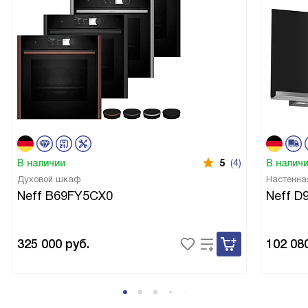
В наличии
5
(4)
В налич
Духовой шкаф
Настенна
Neff B69FY5CX0
Neff 
325 000
руб.
102 08