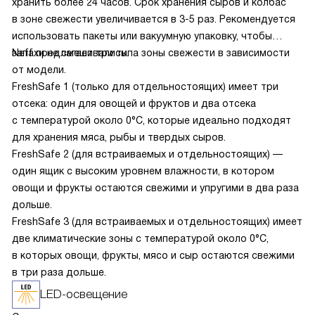
хранить более 24 часов. Срок хранения сыров и колбас
в зоне свежести увеличивается в 3-5 раз. Рекомендуется
использовать пакеты или вакуумную упаковку, чтобы
запахи не смешивались.
Neff предлагает три типа зоны свежести в зависимости
от модели.
FreshSafe 1 (только для отдельностоящих) имеет три
отсека: один для овощей и фруктов и два отсека
с температурой около 0°C, которые идеально подходят
для хранения мяса, рыбы и твердых сыров.
FreshSafe 2 (для встраиваемых и отдельностоящих) —
один ящик с высоким уровнем влажности, в котором
овощи и фрукты остаются свежими и упругими в два раза
дольше.
FreshSafe 3 (для встраиваемых и отдельностоящих) имеет
две климатические зоны с температурой около 0°C,
в которых овощи, фрукты, мясо и сыр остаются свежими
в три раза дольше.
LED-освещение