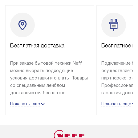
Бесплатная доставка
Бесплатное п
При заказе бытовой техники Neff
Подключение быт
можно выбрать подходящие
осуществляется
условия доставки и оплаты. Товары
партнерского се
со специальным лейблом
Профессиональн
доставляются бесплатно
гарантия долгой
в пределах Москвы и МКАД
эксплуатации те
Показать ещё
Показать ещё
до подъезда, отдельная доставка
и Санкт-Петербу
доставка аксессуаров
со специальным
не предусмотрена. Выезд за МКАД
подключается б
оплачивается дополнительно. Если
мастера за МКА
товар в наличии, он может быть
за дополнительн