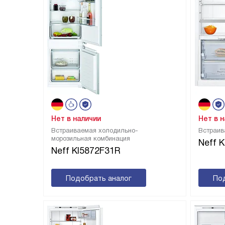
Нет в наличии
Нет в 
Встраиваемая холодильно-
Встраив
морозильная комбинация
Neff 
Neff KI5872F31R
Подобрать аналог
По