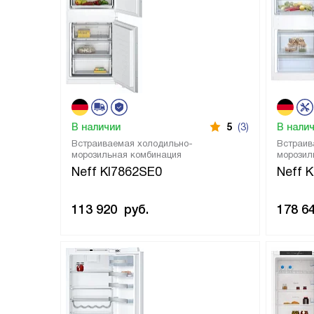
В наличии
5
(3)
В нали
Встраиваемая холодильно-
Встраив
морозильная комбинация
морозил
Neff KI7862SE0
Neff 
113 920
руб.
178 6