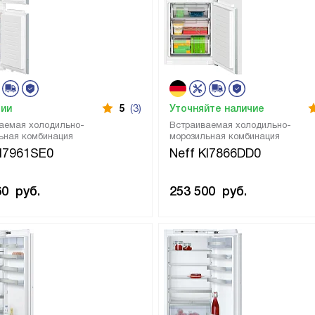
чии
5
(3)
Уточняйте наличие
аемая холодильно-
Встраиваемая холодильно-
ьная комбинация
морозильная комбинация
KI7961SE0
Neff KI7866DD0
60
руб.
253 500
руб.