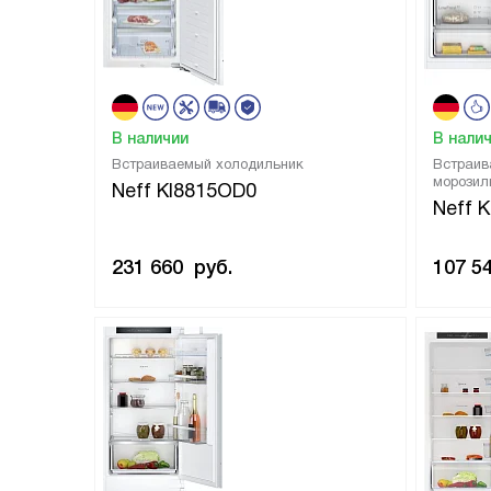
В наличии
В нали
Встраиваемый холодильник
Встраив
морозил
Neff KI8815OD0
Neff 
231 660
руб.
107 5