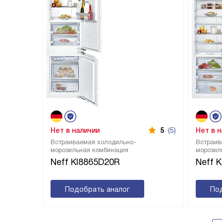
Нет в наличии
5
(5)
Нет в 
Встраиваемая холодильно-
Встраив
морозильная комбинация
морозил
Neff KI8865D20R
Neff 
Подобрать аналог
По