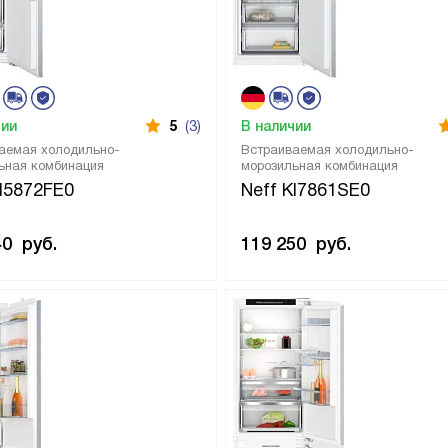
чии
5
(3)
В наличии
аемая холодильно-
Встраиваемая холодильно-
ьная комбинация
морозильная комбинация
KI5872FE0
Neff KI7861SE0
40
руб.
119 250
руб.