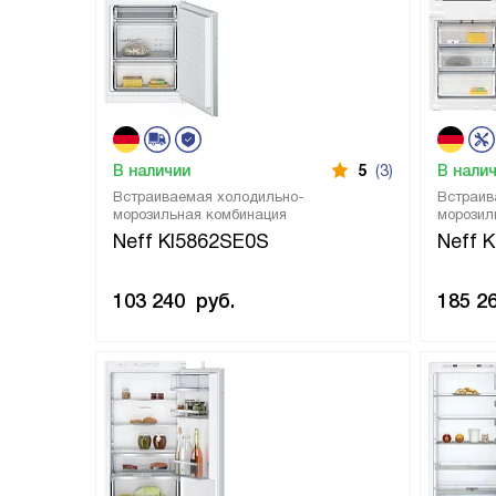
В наличии
5
(3)
В нали
Встраиваемая холодильно-
Встраив
морозильная комбинация
морозил
Neff KI5862SE0S
Neff 
103 240
руб.
185 2