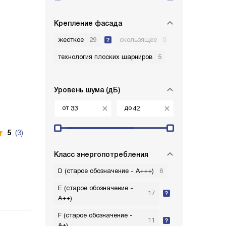
Крепление фасада
жесткое
29
скользящее
0
технология плоских шарниров
5
Уровень шума (дБ)
от
до
5
(3)
Класс энергопотребления
D (старое обозначение - A+++)
6
E (старое обозначение -
17
A++)
F (старое обозначение -
11
A+)