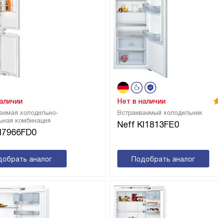
наличии
Нет в наличии
аемая холодильно-
Встраиваемый холодильник
ьная комбинация
Neff KI1813FE0
KI7966FD0
добрать аналог
Подобрать аналог