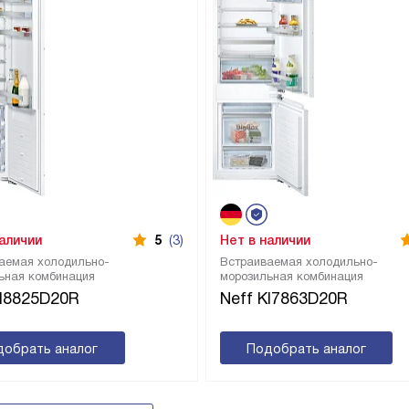
наличии
5
(3)
Нет в наличии
аемая холодильно-
Встраиваемая холодильно-
ьная комбинация
морозильная комбинация
KI8825D20R
Neff KI7863D20R
добрать аналог
Подобрать аналог