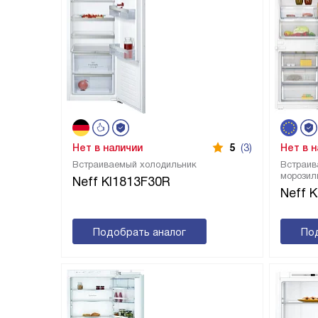
Нет в наличии
5
(3)
Нет в 
Встраиваемый холодильник
Встраив
морозил
Neff KI1813F30R
Neff 
Подобрать аналог
По