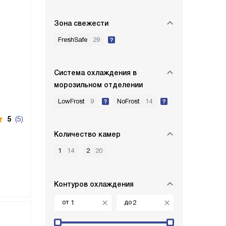
Зона свежести
FreshSafe
29
Система охлаждения в
морозильном отделении
LowFrost
9
NoFrost
14
5
(5)
Количество камер
1
14
2
20
Контуров охлаждения
от
до