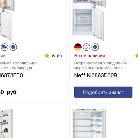
чии
5
(6)
Нет в наличии
аемая холодильно-
Встраиваемая холодильно-
ьная комбинация
морозильная комбинация
KI6873FE0
Neff KI6863D30R
40
руб.
Подобрать аналог