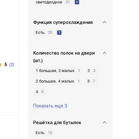
светодиодное
31
Функция суперохлаждения
Есть
25
Количество полок на двери
(шт.)
5
(2)
1 большая, 2 малых
1
2
3
2 больших, 4 малых
1
3
7
4
6
Показать ещё 3
Решётка для бутылок
Есть
15