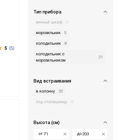
Тип прибора
винный шкаф
0
морозильник
5
холодильник
8
5
(5)
холодильник с
21
морозильником
Вид встраивания
в колонну
32
под столешницу
0
Высота (см)
от
до