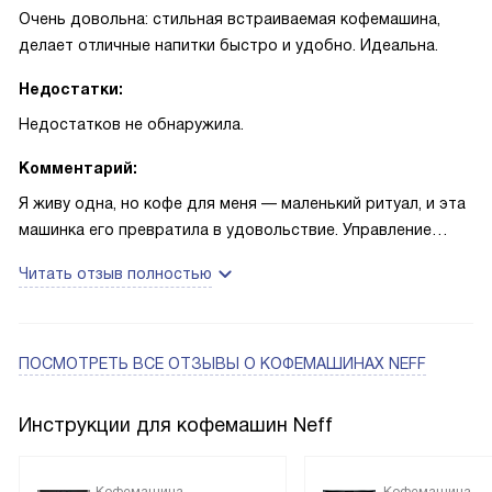
крепостью, чуть пониженной температурой и объёмом
Очень довольна: стильная встраиваемая кофемашина,
190 мл — и теперь он запускается одним касанием.
делает отличные напитки быстро и удобно. Идеальна.
Программа MyCoffee делает машину по-настоящему
«твоей».
Недостатки:
Недостатков не обнаружила.
Комментарий:
Я живу одна, но кофе для меня — маленький ритуал, и эта
машинка его превратила в удовольствие. Управление
простое, графический дисплей поясняет шаги, поэтому
Читать отзыв полностью
сразу понятно, что и как выбирается. Чаще всего делаю
эспрессо и капучино: молочная пена получается плотной и
кремовой, автоматический капучинатор экономит время и
нервы, а автоматическая чистка молочной системы
ПОСМОТРЕТЬ ВСЕ ОТЗЫВЫ
О КОФЕМАШИНАХ NEFF
действительно помогает поддерживать гигиену без
лишних усилий. Однажды утром приходила мама в гости, и
Инструкции для кофемашин Neff
я быстро приготовила две чашки с молоком
одновременно — все одинаково вкусно, никто не ждал
Кофемашина
Кофемашина