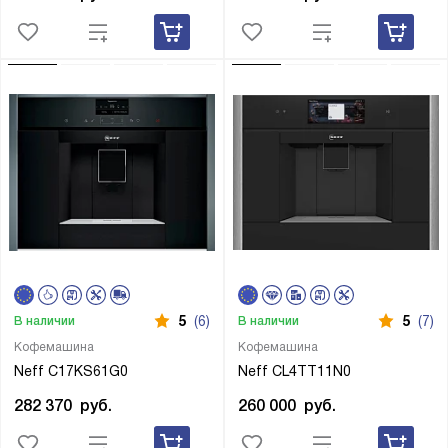
5
(6)
5
(7)
В наличии
В наличии
Кофемашина
Кофемашина
Neff C17KS61G0
Neff CL4TT11N0
282 370
руб.
260 000
руб.