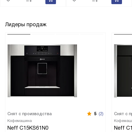
Лидеры продаж
Снят с производства
5
(2)
Снят с 
Кофемашина
Кофемаш
Neff C15KS61N0
Neff C