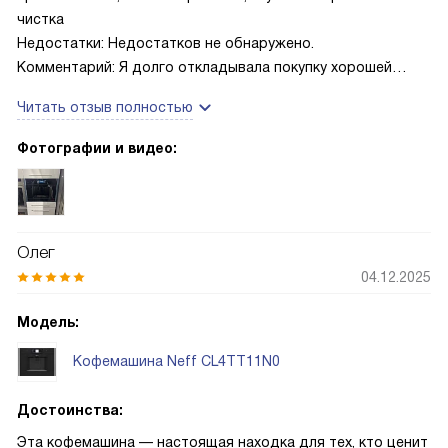
чистка
Недостатки: Недостатков не обнаружено.
Комментарий: Я долго откладывала покупку хорошей
встраиваемой кофемашины, потому что хотела, чтобы она
Читать отзыв полностью
не усложняла мою утреннюю рутину. После нескольких
недель использования понимаю, что это действительно
Фотографии и видео:
удачное приобретение. Утром мне достаточно нажать
пару кнопок на понятном дисплее, и через минуту уже
пахнет свежим кофе — и ристретто, и латте получаются
стабильными, как в маленькой кофейне. Особенно радует
Олег
автоматический капучинатор: молочная пенка получается
04.12.2025
ровная, и не приходится возиться с отдельной насадкой.
Функция одновременного приготовления двух чашек
Модель:
выручает, когда приходят гости — нет нужды готовить по
очереди. Отдельно хочется отметить тихую кофемолку —
Кофемашина Neff CL4TT11N0
дома никого не разбудишь, что важно для семьи с
ранними подъемами. Программирование персональных
Достоинства:
рецептов оказалось удобным: сохранила любимые
Эта кофемашина — настоящая находка для тех, кто ценит