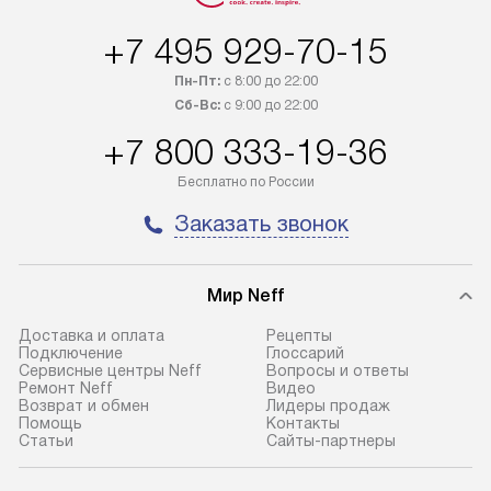
Петербург и другие регионы
прайсу. На выпо
осуществляется через
предоставляетс
+7 495 929-70-15
транспортную компанию. После
материалы пред
Пн-Пт:
с 8:00 до 22:00
100% предоплаты мы бесплатно
гарантия в течен
Сб-Вс:
с 9:00 до 22:00
доставляем заказ
Профессиональ
+7 800 333-19-36
до представительства
и регулярное об
транспортной компании в городе
обеспечивают д
Бесплатно по России
Москва. Пожалуйста, уточняйте
и эффективное 
Заказать звонок
условия доставки у менеджера при
техники, предо
оформлении заказа.
возможные ошибк
Мир Neff
Доставка и оплата
Рецепты
Подключение
Глоссарий
Сервисные центры Neff
Вопросы и ответы
Ремонт Neff
Видео
Возврат и обмен
Лидеры продаж
Помощь
Контакты
Статьи
Сайты-партнеры