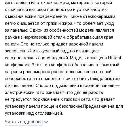
изготовлена из стеклокерамики, материала, который
Варочная панель обладает 17 уровнями мощности, что
отличается высокой прочностью и устойчивостью
позволяет мне выбирать оптимальный режим для
к механическим повреждениям. Также стеклокерамика
каждого блюда. Я довольна покупкой и рекомендую эту
легко очищается от грязи и жира, что облегчает уход
варочную панель всем, кто ценит комфорт, безопасность
за панелью. Одной из особенностей модели является
и функциональность на своей кухне."
рамка из нержавеющей стали, обрабатывающая края
панели. Это не только придает варочной панели
завершенный и аккуратный вид, но и защищает
ее от возможных повреждений. Модель оснащена Hi-light
конфорками. Этот тип конфорок обеспечивает быстрый
нагрев и равномерное распределение тепла по всей
поверхности, что позволяет приготовить блюда быстро
и качественно. Способ подключения варочной панели —
электрический. Это означает, что для ее работы
не требуется подключение к газовой сети, что делает
установку панели проще и безопаснее.Предназначена для
установки над столешницей.
Читать подробнее