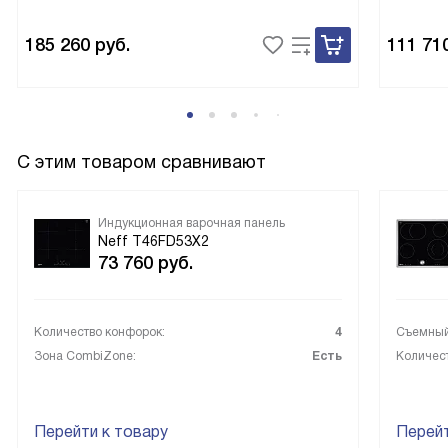
185 260
руб.
111 71
С этим товаром сравнивают
Индукционная варочная панель
Neff T46FD53X2
73 760
руб.
Количество конфорок:
4
Съемный
Зона CombiZone:
Есть
Количес
Перейти к товару
Перейт