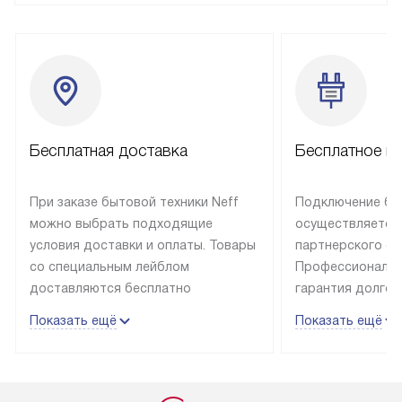
Бесплатная доставка
Бесплатное п
При заказе бытовой техники Neff
Подключение быт
можно выбрать подходящие
осуществляется
условия доставки и оплаты. Товары
партнерского се
со специальным лейблом
Профессиональн
доставляются бесплатно
гарантия долгой
в пределах Москвы и МКАД
эксплуатации те
Показать ещё
Показать ещё
до подъезда, отдельная доставка
и Санкт-Петербу
доставка аксессуаров
со специальным
не предусмотрена. Выезд за МКАД
подключается б
оплачивается дополнительно. Если
мастера за МКА