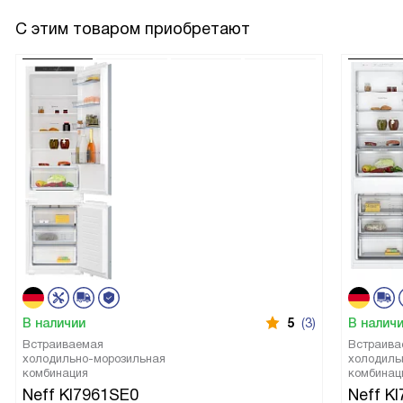
С этим товаром приобретают
В наличии
5
(3)
В налич
Встраиваемая
Встраива
холодильно-морозильная
холодиль
комбинация
комбинац
Neff KI7961SE0
Neff K