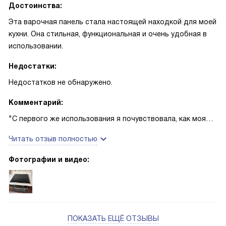
Достоинства:
Эта варочная панель стала настоящей находкой для моей
кухни. Она стильная, функциональная и очень удобная в
использовании.
Недостатки:
Недостатков не обнаружено.
Комментарий:
"С первого же использования я почувствовала, как моя
кулинарная жизнь изменилась. Управление панелью
Читать отзыв полностью
простое и интуитивное, благодаря сенсорным
переключателям. Очень удобно, что есть возможность
Фотографии и видео:
сохранения настроек, это значительно упрощает процесс
приготовления повторяющихся рецептов.
Особенно мне нравится функция поддержания тепла.
Когда готовлю ужин для семьи, а муж опаздывает с
ПОКАЗАТЬ ЕЩЁ ОТЗЫВЫ