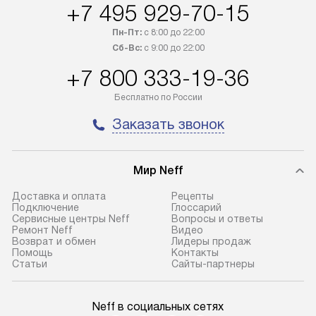
+7 495 929-70-15
трех дней. Доставка в Санкт-
по монтажу опре
Петербург и другие регионы
прайсу. На выпо
Пн-Пт:
с 8:00 до 22:00
осуществляется через
предоставляетс
Сб-Вс:
с 9:00 до 22:00
транспортную компанию. После
материалы пред
+7 800 333-19-36
100% предоплаты мы бесплатно
гарантия в течен
доставляем заказ
Профессиональ
Бесплатно по России
до представительства
и регулярное об
Заказать звонок
транспортной компании в городе
обеспечивают д
Москва. Пожалуйста, уточняйте
и эффективное 
условия доставки у менеджера при
техники, предо
Мир Neff
оформлении заказа.
возможные ошибк
Доставка и оплата
Рецепты
В оговоренный день служба
Готовые коммун
Подключение
Глоссарий
Сервисные центры Neff
Вопросы и ответы
доставки доставит упакованный
предполагают н
Ремонт Neff
Видео
прибор до подъезда. Если
установленной р
Возврат и обмен
Лидеры продаж
Помощь
Контакты
требуется переместить прибор
к водопроводу, 
Статьи
Сайты-партнеры
до двери квартиры или до места
точке слива, в з
установки, пожалуйста,
от категории те
Neff в социальных сетях
предварительно уточните это
подключение пр