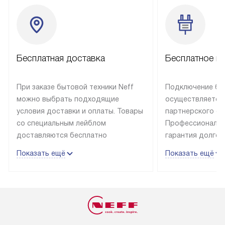
Бесплатная доставка
Бесплатное п
При заказе бытовой техники Neff
Подключение быт
можно выбрать подходящие
осуществляется
условия доставки и оплаты. Товары
партнерского се
со специальным лейблом
Профессиональн
доставляются бесплатно
гарантия долгой
в пределах Москвы и МКАД
эксплуатации те
Показать ещё
Показать ещё
до подъезда, отдельная доставка
и Санкт-Петербу
доставка аксессуаров
со специальным
не предусмотрена. Выезд за МКАД
подключается б
оплачивается дополнительно. Если
мастера за МКА
товар в наличии, он может быть
за дополнительн
отгружен покупателю в течение
Стоимость допо