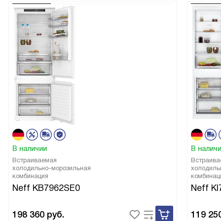
В наличии
В налич
Встраиваемая
Встраива
холодильно-морозильная
холодиль
комбинация
комбинац
Neff KB7962SE0
Neff K
198 360
руб.
119 25