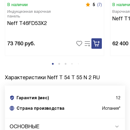
В наличии
5
(7)
В налич
Индукционная варочная
Варочная
панель
Neff T
Neff T46FD53X2
73 760
руб.
62 400
Характеристики
Neff T 54 T 55 N 2 RU
Гарантия (мес)
12
Страна производства
Испания*
ОСНОВНЫЕ