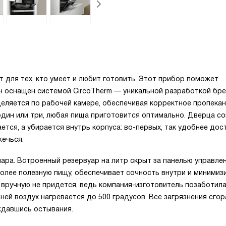
 для тех, кто умеет и любит готовить. Этот прибор поможет
н оснащен системой CircoTherm — уникальной разработкой бре
еляется по рабочей камере, обеспечивая корректное пропекан
один или три, любая пища приготовится оптимально. Дверца с
ается, а убирается внутрь корпуса: во-первых, так удобнее дос
жечься.
ара. Встроенный резервуар на литр скрыт за панелью управлен
олее полезную пищу, обеспечивает сочность внутри и минимиз
вручную не придется, ведь компания-изготовитель позаботил
 ней воздух нагревается до 500 градусов. Все загрязнения сгор
ждавшись остывания.