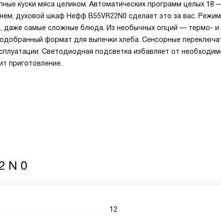
упные куски мяса целиком. Автоматических программ целых 18 
енем, духовой шкаф Нефф B55VR22N0 сделает это за вас. Режи
е, даже самые сложные блюда. Из необычных опций — термо- и
о подобранный формат для выпечки хлеба. Сенсорные переключа
сплуатации. Светодиодная подсветка избавляет от необходим
ит приготовление.
2 N 0
12