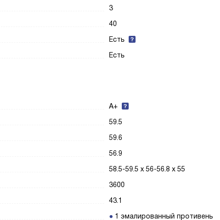
3
40
Есть
Есть
A+
59.5
59.6
56.9
58.5-59.5 х 56-56.8 х 55
3600
43.1
1 эмалированный противень