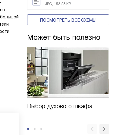
—
JPG, 153.23 KB
мов
 большой
ПОСМОТРЕТЬ ВСЕ СХЕМЫ
тели
ости
Может быть полезно
Выбор духового шкафа
Духово
удоволь