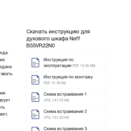
Скачать инструкцию для
духового шкафа
Neff
B55VR22N0
нда.
ие.
Инструкция по
эксплуатации
PDF, 16.35 MB
оздана
тавать
Инструкция по монтажу
PDF, 15.78 KB
ия.
Схема встраивания 1
ирует
JPG, 147.37 KB
ась
Схема встраивания 2
ают,
JPG, 151.63 KB
Схема встраивания 3