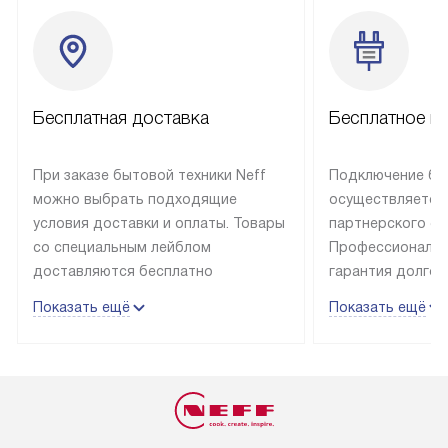
Бесплатная доставка
Бесплатное п
При заказе бытовой техники Neff
Подключение быт
можно выбрать подходящие
осуществляется
условия доставки и оплаты. Товары
партнерского се
со специальным лейблом
Профессиональн
доставляются бесплатно
гарантия долгой
в пределах Москвы и МКАД
эксплуатации те
Показать ещё
Показать ещё
до подъезда, отдельная доставка
и Санкт-Петербу
доставка аксессуаров
со специальным
не предусмотрена. Выезд за МКАД
подключается б
оплачивается дополнительно. Если
мастера за МКА
товар в наличии, он может быть
за дополнительн
отгружен покупателю в течение
Стоимость допо