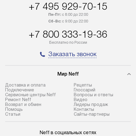
+7 495 929-70-15
трех дней. Доставка в Санкт-
по монтажу опре
Петербург и другие регионы
прайсу. На выпо
Пн-Пт:
с 8:00 до 22:00
осуществляется через
предоставляетс
Сб-Вс:
с 9:00 до 22:00
транспортную компанию. После
материалы пред
+7 800 333-19-36
100% предоплаты мы бесплатно
гарантия в течен
доставляем заказ
Профессиональ
Бесплатно по России
до представительства
и регулярное об
Заказать звонок
транспортной компании в городе
обеспечивают д
Москва. Пожалуйста, уточняйте
и эффективное 
условия доставки у менеджера при
техники, предо
Мир Neff
оформлении заказа.
возможные ошибк
Доставка и оплата
Рецепты
В оговоренный день служба
Готовые коммун
Подключение
Глоссарий
Сервисные центры Neff
Вопросы и ответы
доставки доставит упакованный
предполагают н
Ремонт Neff
Видео
прибор до подъезда. Если
установленной р
Возврат и обмен
Лидеры продаж
Помощь
Контакты
требуется переместить прибор
к водопроводу, 
Статьи
Сайты-партнеры
до двери квартиры или до места
точке слива, в з
установки, пожалуйста,
от категории те
Neff в социальных сетях
предварительно уточните это
подключение пр