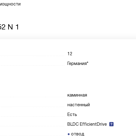
 мощности
52 N 1
12
Германия*
каминная
настенный
Есть
BLDC EfficientDrive
отвод