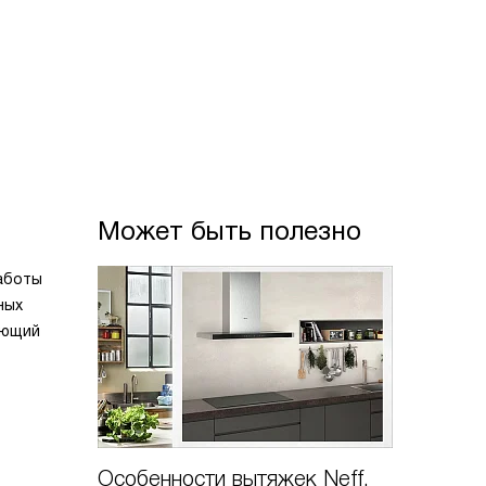
Может быть полезно
работы
ных
ающий
Особенности вытяжек Neff.
Режимы