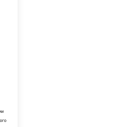
ии
ого