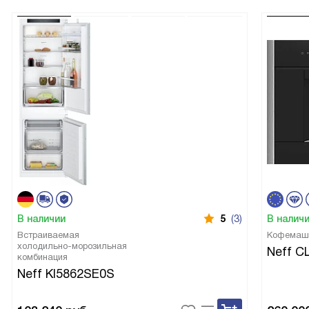
В наличии
5
(3)
В налич
Встраиваемая
Кофемаш
холодильно-морозильная
Neff C
комбинация
Neff KI5862SE0S