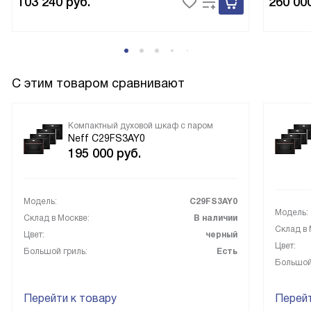
103 240
руб.
260 00
С этим товаром сравнивают
Компактный духовой шкаф с паром
Neff C29FS3AY0
195 000
руб.
Модель:
C29FS3AY0
Модель:
Склад в Москве:
В наличии
Склад в 
Цвет:
черный
Цвет:
Большой гриль:
Есть
Большой
Перейти к товару
Перейт