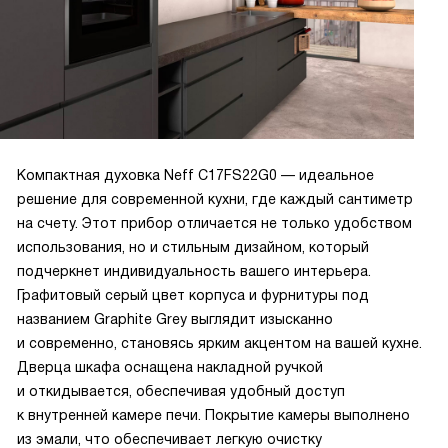
использовал функцию поддержания температуры. Это
было невероятно удобно, так как все блюда оставались
горячими и свежими до самого прихода гостей.
Также стоит отметить, что у прибора очень стильный
дизайн. Цвет графитовый серый выглядит очень стильно и
современно, он идеально вписывается в интерьер нашей
кухни.
Компактная духовка Neff C17FS22G0 — идеальное
Прибор очень прост в использовании благодаря
решение для современной кухни, где каждый сантиметр
сенсорным переключателям и дисплею. А благодаря
на счету. Этот прибор отличается не только удобством
функции "Блокировка от детей", я могу быть спокоен за
использования, но и стильным дизайном, который
безопасность моих малышей.
подчеркнет индивидуальность вашего интерьера.
В общем, я очень доволен этим прибором! Он не только
Графитовый серый цвет корпуса и фурнитуры под
упрощает процесс приготовления пищи, но и делает его
названием Graphite Grey выглядит изысканно
более интересным и творческим. Рекомендую всем, кто
и современно, становясь ярким акцентом на вашей кухне.
ценит качество и функциональность!
Дверца шкафа оснащена накладной ручкой
и откидывается, обеспечивая удобный доступ
к внутренней камере печи. Покрытие камеры выполнено
из эмали, что обеспечивает легкую очистку