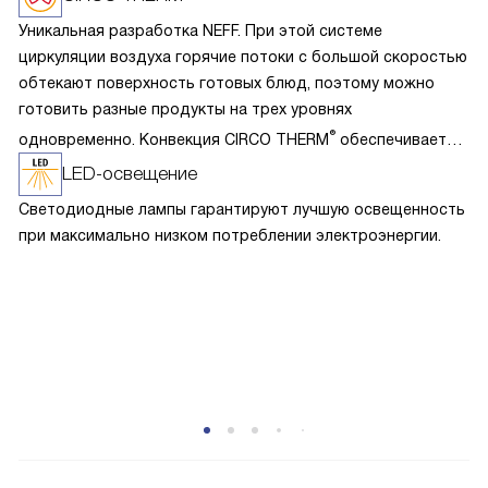
Уникальная разработка NEFF. При этой системе
циркуляции воздуха горячие потоки с большой скоростью
обтекают поверхность готовых блюд, поэтому можно
готовить разные продукты на трех уровнях
®
одновременно. Конвекция CIRCO THERM
обеспечивает
следующий эффект: быстрое запекание пор при
LED-освещение
обжаривании и выпекании, сохранение сока, витаминов
Светодиодные лампы гарантируют лучшую освещенность
и аромата. Благодаря эффективному использования жара
при максимально низком потреблении электроэнергии.
достаточно разогреть духовку на 160-190 градусов, что
значительно уменьшает загрязнение внутренней камеры
жировыми брызгами.