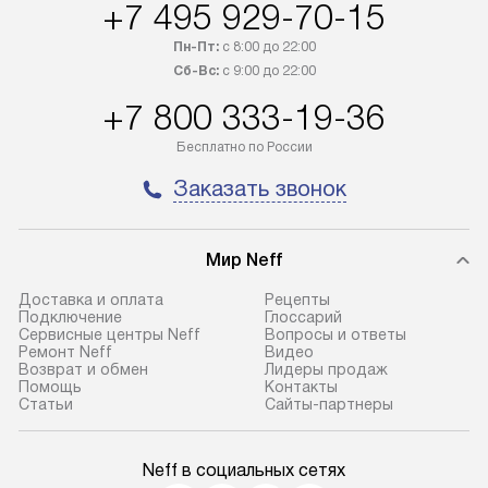
осуществляется через
предоставляетс
+7 495 929-70-15
транспортную компанию. После
материалы пред
Пн-Пт:
с 8:00 до 22:00
100% предоплаты мы бесплатно
гарантия в течен
Сб-Вс:
с 9:00 до 22:00
доставляем заказ
Профессиональ
+7 800 333-19-36
до представительства
и регулярное об
транспортной компании в городе
обеспечивают д
Бесплатно по России
Москва. Пожалуйста, уточняйте
и эффективное 
Заказать звонок
условия доставки у менеджера при
техники, предо
оформлении заказа.
возможные ошибк
В оговоренный день служба
Готовые коммун
Мир Neff
доставки доставит упакованный
предполагают н
Доставка и оплата
Рецепты
прибор до подъезда. Если
установленной р
Подключение
Глоссарий
Сервисные центры Neff
Вопросы и ответы
требуется переместить прибор
к водопроводу, 
Ремонт Neff
Видео
до двери квартиры или до места
точке слива, в з
Возврат и обмен
Лидеры продаж
Помощь
Контакты
установки, пожалуйста,
от категории те
Статьи
Сайты-партнеры
предварительно уточните это
подключение пр
с менеджером. За данную услугу
упаковки и тран
взимается дополнительная плата.
креплений, при 
Neff в социальных сетях