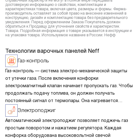
справочный характер и не могут в полной мере передавать
достоверную информацию о свойствах, комплектации и
характеристиках товара, включая цвета, размеры и формы. Фирма-
производитель оставляет за собой право на внесение изменений в
конструкцию, дизайн и комплектацию товара без предварительного
уведомления. Перед оформлением Заказа Покупатель должен
обратиться к Продавцу для уточнения свойств и характеристик
Товара. Подробная информация о товаре указывается в инструкции и
на упаковке товара. Используемое название в России: Нефф
Технологии варочных панелей Neff
Газ-контроль
Газ-контроль — система электро-механической защиты
от утечки газа. После включения конфорки
электромагнитный клапан начинает пропускать газ. Чтобы
продолжать подачу топлива, он должен получать
постоянный сигнал от термопары. Она нагревается
от пламени, намагничивает клапан и держит его
Электроподжиг
открытым. Если же пламя тухнет, термопара остывает,
Автоматический электроподжиг позволяет поджечь газ
электричество пропадает — и клапан перекрывает
простым поворотом и нажатием регулятора. Каждая
подачу топлива.
конфорка оборудована высоковольтной свечой