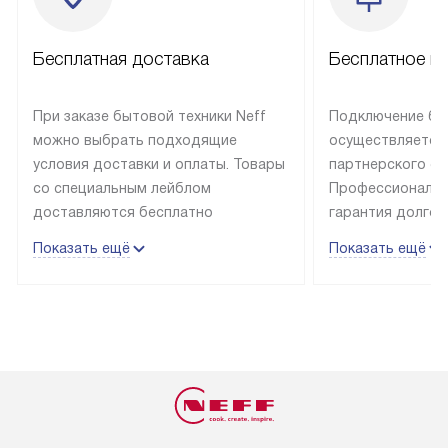
Бесплатная доставка
Бесплатное п
При заказе бытовой техники Neff
Подключение быт
можно выбрать подходящие
осуществляется
условия доставки и оплаты. Товары
партнерского се
со специальным лейблом
Профессиональн
доставляются бесплатно
гарантия долгой
в пределах Москвы и МКАД
эксплуатации те
Показать ещё
Показать ещё
до подъезда, отдельная доставка
и Санкт-Петербу
доставка аксессуаров
со специальным
не предусмотрена. Выезд за МКАД
подключается б
оплачивается дополнительно. Если
мастера за МКА
товар в наличии, он может быть
за дополнительн
отгружен покупателю в течение
Стоимость допо
трех дней. Доставка в Санкт-
по монтажу опре
Петербург и другие регионы
прайсу. На выпо