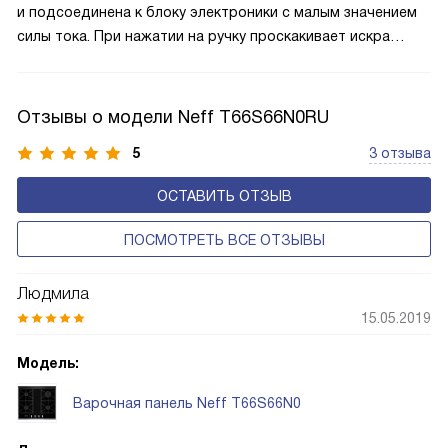
и подсоединена к блоку электроники с малым значением
силы тока. При нажатии на ручку проскакивает искра
и воспламеняет газовоздушную смесь. При этом система
устроена так, что невозможно поражение пользователя
током, а также исключено срабатывание электроподжига
Отзывы о модели Neff T66S66N0RU
при случайном нажатии. В случае отсутствия
5
3 отзыва
электрического напряжения в цепи розжиг производится
спичками или пьезозажигалкой.
ОСТАВИТЬ ОТЗЫВ
ПОСМОТРЕТЬ ВСЕ ОТЗЫВЫ
Людмила
15.05.2019
Модель:
Варочная панель Neff T66S66N0