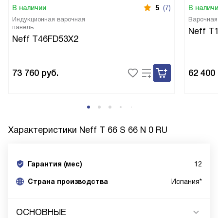
В наличии
5
(7)
В налич
Индукционная варочная
Варочная
панель
Neff T
Neff T46FD53X2
73 760
руб.
62 400
Характеристики
Neff T 66 S 66 N 0 RU
Гарантия (мес)
12
Страна производства
Испания*
ОСНОВНЫЕ