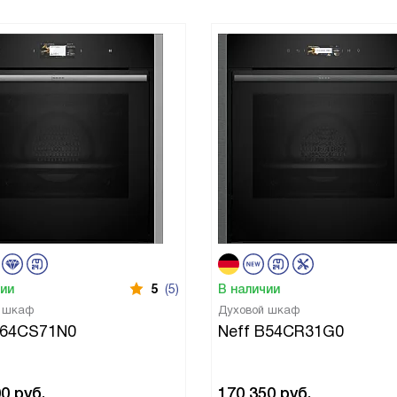
чии
5
(5)
В наличии
й шкаф
Духовой шкаф
B64CS71N0
Neff B54CR31G0
00
руб.
170 350
руб.