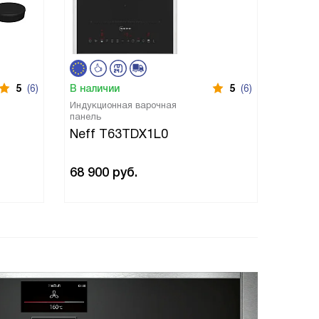
5
(6)
В наличии
5
(6)
В нали
Индукционная варочная
Варочн
панель
Neff 
Neff T63TDX1L0
68 900
руб.
76 31