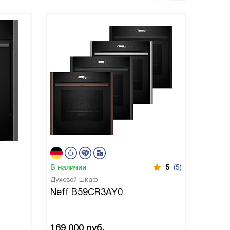
В наличии
5
(5)
В нали
Духовой шкаф
Духово
Neff B59CR3AY0
Neff
169 000
руб.
195 0