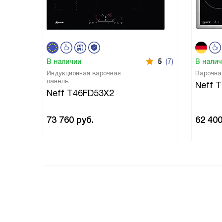
В наличии
5
(7)
В нали
Индукционная варочная
Варочна
панель
Neff 
Neff T46FD53X2
73 760
руб.
62 40