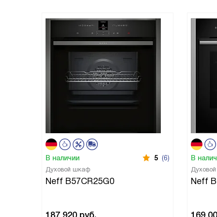
В наличии
5
(6)
В нали
Духовой шкаф
Духово
Neff B57CR25G0
Neff 
187 920
руб.
169 0