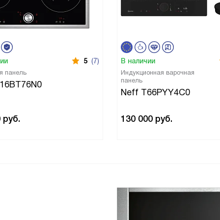
чии
5
(7)
В наличии
я панель
Индукционная варочная
панель
T16BT76N0
Neff T66PYY4C0
0
руб.
130 000
руб.